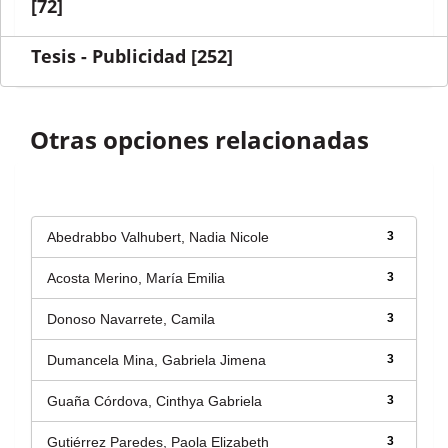
[72]
Tesis - Publicidad
[252]
Otras opciones relacionadas
Autor
Abedrabbo Valhubert, Nadia Nicole
3
Acosta Merino, María Emilia
3
Donoso Navarrete, Camila
3
Dumancela Mina, Gabriela Jimena
3
Guaña Córdova, Cinthya Gabriela
3
Gutiérrez Paredes, Paola Elizabeth
3