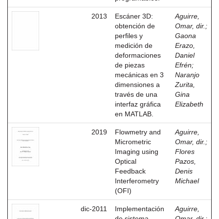
2013
Escáner 3D:
Aguirre,
obtención de
Omar, dir.
;
perfiles y
Gaona
medición de
Erazo,
deformaciones
Daniel
de piezas
Efrén
;
mecánicas en 3
Naranjo
dimensiones a
Zurita,
través de una
Gina
interfaz gráfica
Elizabeth
en MATLAB.
2019
Flowmetry and
Aguirre,
Micrometric
Omar, dir.
;
Imaging using
Flores
Optical
Pazos,
Feedback
Denis
Interferometry
Michael
(OFI)
dic-2011
Implementación
Aguirre,
de sistema
Omar, dir.
;