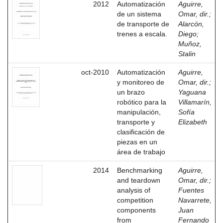
2012
Automatización
Aguirre,
de un sistema
Omar, dir.
;
de transporte de
Alarcón,
trenes a escala.
Diego
;
Muñoz,
Stalin
oct-2010
Automatización
Aguirre,
y monitoreo de
Omar, dir.
;
un brazo
Yaguana
robótico para la
Villamarín,
manipulación,
Sofía
transporte y
Elizabeth
clasificación de
piezas en un
área de trabajo
2014
Benchmarking
Aguirre,
and teardown
Omar, dir.
;
analysis of
Fuentes
competition
Navarrete,
components
Juan
from
Fernando