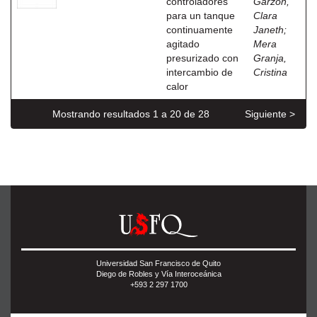
controladores
Garzón,
para un tanque
Clara
continuamente
Janeth
;
agitado
Mera
presurizado con
Granja,
intercambio de
Cristina
calor
Mostrando resultados 1 a 20 de 28
Siguiente >
Universidad San Francisco de Quito
Diego de Robles y Vía Interoceánica
+593 2 297 1700