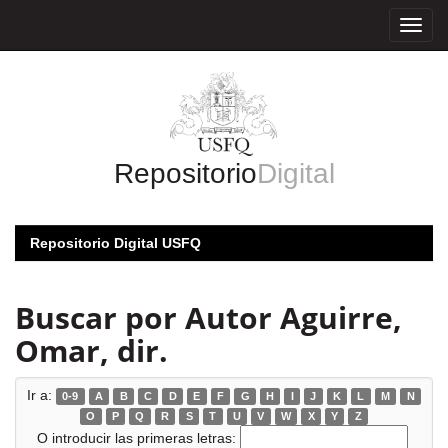
Skip
navigation
Repositorio
Digital
Repositorio Digital USFQ
Buscar por Autor Aguirre,
Omar, dir.
Ir a:
0-9
A
B
C
D
E
F
G
H
I
J
K
L
M
N
O
P
Q
R
S
T
U
V
W
X
Y
Z
O introducir las primeras letras: