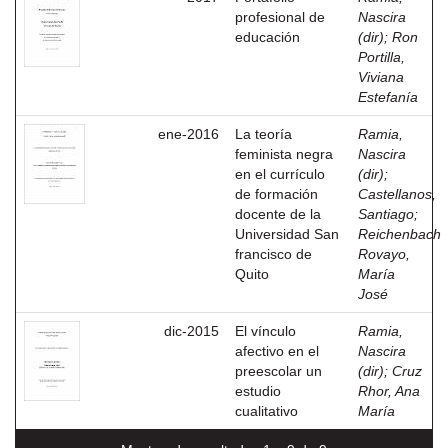
profesional de
Nascira
educación
(dir)
;
Ron
Portilla,
Viviana
Estefanía
ene-2016
La teoría
Ramia,
feminista negra
Nascira
en el currículo
(dir)
;
de formación
Castellanos,
docente de la
Santiago
;
Universidad San
Reichenbach
francisco de
Rovayo,
Quito
María
José
dic-2015
El vínculo
Ramia,
afectivo en el
Nascira
preescolar un
(dir)
;
Cruz
estudio
Rhor, Ana
cualitativo
María