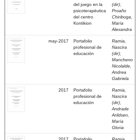
del juego en la
(dir)
;
psicoterapéutica
Proaño
del centro
Chiriboga,
Kontikion
María
Alexandra
may-2017
Portafolio
Ramia,
profesional de
Nascira
educación
(dir)
;
Mancheno
Nicolalde,
Andrea
Gabriela
2017
Portafolio
Ramia,
profesional de
Nascira
educación
(dir)
;
Andrade
Arildsen,
María
Gloria
2017
Portafolio
Ramia,