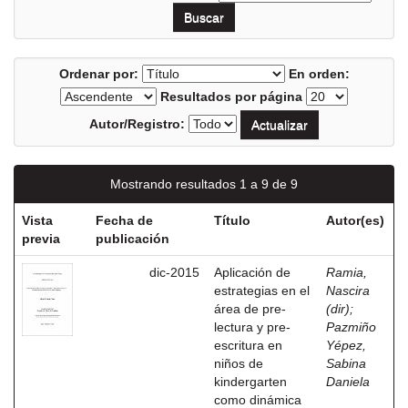
Ordenar por:
En orden:
Resultados por página
Autor/Registro:
Mostrando resultados 1 a 9 de 9
Vista
Fecha de
Título
Autor(es)
previa
publicación
dic-2015
Aplicación de
Ramia,
estrategias en el
Nascira
área de pre-
(dir)
;
lectura y pre-
Pazmiño
escritura en
Yépez,
niños de
Sabina
kindergarten
Daniela
como dinámica