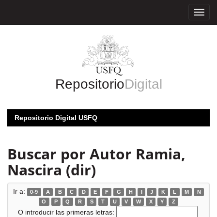
Skip
navigation
Repositorio
Digital
Repositorio Digital USFQ
Buscar por Autor Ramia,
Nascira (dir)
Ir a:
0-9
A
B
C
D
E
F
G
H
I
J
K
L
M
N
O
P
Q
R
S
T
U
V
W
X
Y
Z
O introducir las primeras letras: