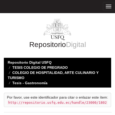
Skip
navigation
Repositorio
Digital
Repositorio Digital USFQ
TESIS COLEGIO DE PREGRADO
COLEGIO DE HOSPITALIDAD, ARTE CULINARIO Y
TURISMO
Tesis - Gastronomía
Por favor, use este identificador para citar o enlazar este ítem:
http://repositorio.usfq.edu.ec/handle/23000/1802