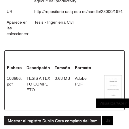
agricultural productivity.
URI :
http://repositorio.usfq.edu.ec/handle/23000/1991
Aparece en
Tesis - Ingeniería Civil
las
colecciones:
Ficheros en este ítem:
Fichero
Descripción
Tamaño
Formato
103686.
TESIS A TEX
3.68 MB
Adobe
pdf
TO COMPL
PDF
ETO
Visualizar/Abrir
Mostrar el registro Dublin Core completo del ítem