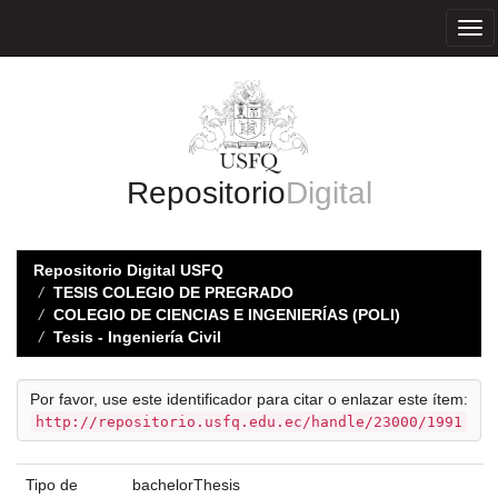
Skip
navigation
Repositorio
Digital
Repositorio Digital USFQ
TESIS COLEGIO DE PREGRADO
COLEGIO DE CIENCIAS E INGENIERÍAS (POLI)
Tesis - Ingeniería Civil
Por favor, use este identificador para citar o enlazar este ítem:
http://repositorio.usfq.edu.ec/handle/23000/1991
Tipo de
bachelorThesis