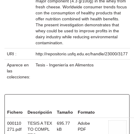
major component (4.3 g/100g) in the whey from
fresh cheese. Worldwide consumer trends focus
con the consumption of healthy products that
offer nutrition combined with health benefits.
The present investigation demonstrates that
whey could be used to improve profits in the
dairy industry while reducing environmental
contamination.
URI :
http://repositorio.usfq.edu.ec/handle/23000/3177
Aparece en
Tesis - Ingeniería en Alimentos
las
colecciones:
Ficheros en este ítem:
Fichero
Descripción
Tamaño
Formato
000110
TESIS A TEX
695.77
Adobe
271.pdf
TO COMPL
kB
PDF