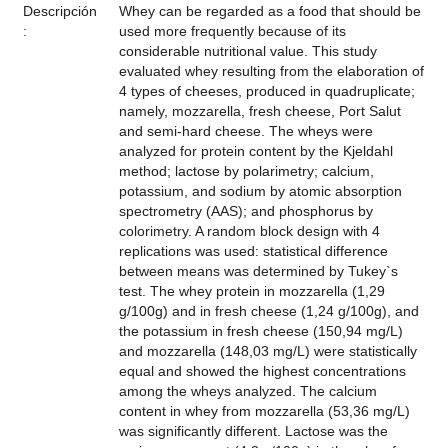
Descripción
Whey can be regarded as a food that should be
:
used more frequently because of its
considerable nutritional value. This study
evaluated whey resulting from the elaboration of
4 types of cheeses, produced in quadruplicate;
namely, mozzarella, fresh cheese, Port Salut
and semi-hard cheese. The wheys were
analyzed for protein content by the Kjeldahl
method; lactose by polarimetry; calcium,
potassium, and sodium by atomic absorption
spectrometry (AAS); and phosphorus by
colorimetry. A random block design with 4
replications was used: statistical difference
between means was determined by Tukey`s
test. The whey protein in mozzarella (1,29
g/100g) and in fresh cheese (1,24 g/100g), and
the potassium in fresh cheese (150,94 mg/L)
and mozzarella (148,03 mg/L) were statistically
equal and showed the highest concentrations
among the wheys analyzed. The calcium
content in whey from mozzarella (53,36 mg/L)
was significantly different. Lactose was the