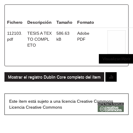
Ficheros en este ítem:
Fichero
Descripción
Tamaño
Formato
112103.
TESIS A TEX
586.63
Adobe
pdf
TO COMPL
kB
PDF
ETO
Visualizar/Abrir
Mostrar el registro Dublin Core completo del ítem
Este ítem está sujeto a una licencia Creative Commons
Licencia Creative Commons