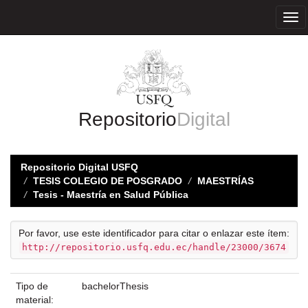
Skip
navigation
Repositorio
Digital
Repositorio Digital USFQ
TESIS COLEGIO DE POSGRADO
MAESTRÍAS
Tesis - Maestría en Salud Pública
Por favor, use este identificador para citar o enlazar este ítem:
http://repositorio.usfq.edu.ec/handle/23000/3674
Tipo de
bachelorThesis
material: