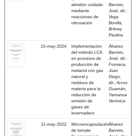
almidón oxidado
Barreto,
mediante
José, dir.
;
reacciones de
Vega
nitrosación
Bonilla,
Britney
Paulina
15-may-2024
Implementación
Álvarez
del método LCA
Barreto,
en procesos de
José, dir.
;
producción de
Fonseca,
metanol con gas
Juan
natural y
Diego,
residuos de
dir.
;
Arcos
materia para la
Guamán,
reducción de
Yamanua
emisión de
Verónica
gases de
invernadero
11-may-2022
Microencapsulación
Álvarez
de tomate
Barreto,