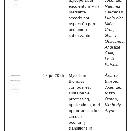
(Lycopersicum
José, dir.
;
esculentum Mill)
Ramírez
mediante
Cárdenas,
secado por
Lucía dir.
;
aspersión para
Miño
uso como
Cruz,
saborizante
Gema
Osacarina
;
Andrade
Cela,
Leslie
Patricia
17-jul-2025
Mycelium-
Álvarez
Biomass
Barreto,
composites:
José, dir.
;
sustainable
Rizzo
processing,
Ochoa,
applications, and
Kimberly
opportunities for
Aryan
circular
economy
transitions in