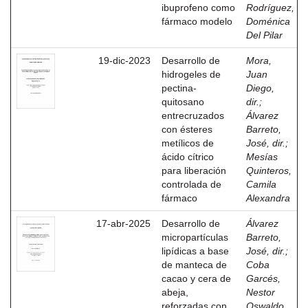
ibuprofeno como
Rodríguez,
fármaco modelo
Doménica
Del Pilar
19-dic-2023
Desarrollo de
Mora,
hidrogeles de
Juan
pectina-
Diego,
quitosano
dir.
;
entrecruzados
Álvarez
con ésteres
Barreto,
metílicos de
José, dir.
;
ácido cítrico
Mesías
para liberación
Quinteros,
controlada de
Camila
fármaco
Alexandra
17-abr-2025
Desarrollo de
Álvarez
micropartículas
Barreto,
lipídicas a base
José, dir.
;
de manteca de
Coba
cacao y cera de
Garcés,
abeja,
Nestor
reforzadas con
Oswaldo