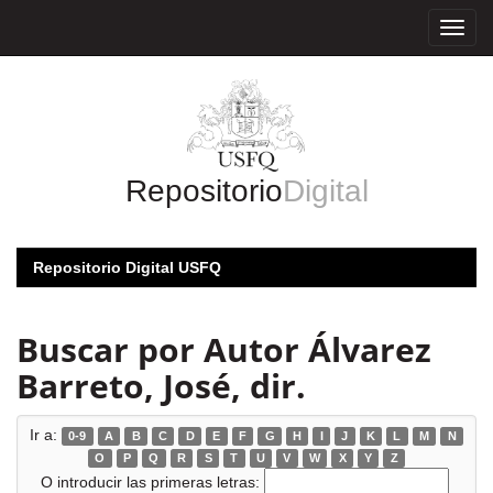
Skip
navigation
Repositorio
Digital
Repositorio Digital USFQ
Buscar por Autor Álvarez
Barreto, José, dir.
Ir a:
0-9
A
B
C
D
E
F
G
H
I
J
K
L
M
N
O
P
Q
R
S
T
U
V
W
X
Y
Z
O introducir las primeras letras: