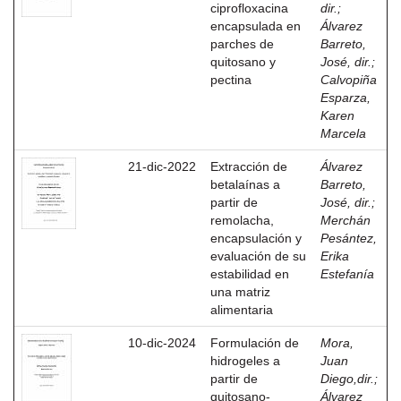
ciprofloxacina
dir.
;
encapsulada en
Álvarez
parches de
Barreto,
quitosano y
José, dir.
;
pectina
Calvopiña
Esparza,
Karen
Marcela
21-dic-2022
Extracción de
Álvarez
betalaínas a
Barreto,
partir de
José, dir.
;
remolacha,
Merchán
encapsulación y
Pesántez,
evaluación de su
Erika
estabilidad en
Estefanía
una matriz
alimentaria
10-dic-2024
Formulación de
Mora,
hidrogeles a
Juan
partir de
Diego,dir.
;
quitosano-
Álvarez