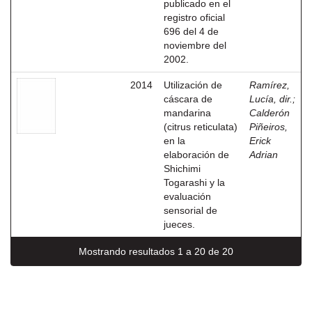
publicado en el
registro oficial
696 del 4 de
noviembre del
2002.
2014
Utilización de
Ramírez,
cáscara de
Lucía, dir.
;
mandarina
Calderón
(citrus reticulata)
Piñeiros,
en la
Erick
elaboración de
Adrian
Shichimi
Togarashi y la
evaluación
sensorial de
jueces.
Mostrando resultados 1 a 20 de 20