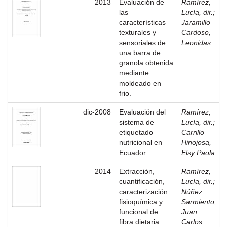
2013
Evaluación de
Ramírez,
las
Lucía, dir.
;
características
Jaramillo
texturales y
Cardoso,
sensoriales de
Leonidas
una barra de
granola obtenida
mediante
moldeado en
frio.
dic-2008
Evaluación del
Ramírez,
sistema de
Lucía, dir.
;
etiquetado
Carrillo
nutricional en
Hinojosa,
Ecuador
Elsy Paola
2014
Extracción,
Ramírez,
cuantificación,
Lucía, dir.
;
caracterización
Núñez
fisioquímica y
Sarmiento,
funcional de
Juan
fibra dietaria
Carlos