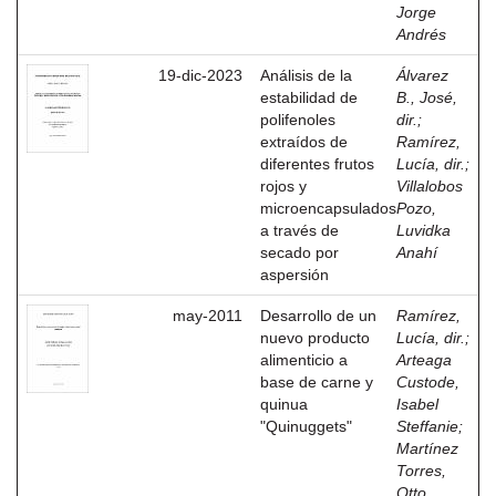
Jorge
Andrés
19-dic-2023
Análisis de la
Álvarez
estabilidad de
B., José,
polifenoles
dir.
;
extraídos de
Ramírez,
diferentes frutos
Lucía, dir.
;
rojos y
Villalobos
microencapsulados
Pozo,
a través de
Luvidka
secado por
Anahí
aspersión
may-2011
Desarrollo de un
Ramírez,
nuevo producto
Lucía, dir.
;
alimenticio a
Arteaga
base de carne y
Custode,
quinua
Isabel
"Quinuggets"
Steffanie
;
Martínez
Torres,
Otto