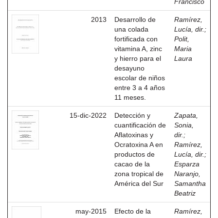
Francisco
2013
Desarrollo de
Ramírez,
una colada
Lucía, dir.
;
fortificada con
Polit,
vitamina A, zinc
Maria
y hierro para el
Laura
desayuno
escolar de niños
entre 3 a 4 años
11 meses.
15-dic-2022
Detección y
Zapata,
cuantificación de
Sonia,
Aflatoxinas y
dir.
;
Ocratoxina A en
Ramírez,
productos de
Lucía, dir.
;
cacao de la
Esparza
zona tropical de
Naranjo,
América del Sur
Samantha
Beatriz
may-2015
Efecto de la
Ramírez,