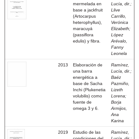
mermelada en
Lucía, dir.
;
base a jackfruit
Llive
(Artocarpus
Carrillo,
heterophyllus),
Verónica
maracuyá
Elizabeth
;
(passiflora
López
edulis) y fibra.
Arévalo,
Fanny
Leonela
2013
Elaboración de
Ramírez,
una barra
Lucía, dir.
;
energética a
Baéz
base de Sacha
Pazmiño,
Inchi (Plukenetia
Lizeth
volubilis) como
Lorena
;
fuente de
Borja
omega 3 y 6.
Armijos,
Ana
Karina
2019
Estudio de las
Ramírez,
condiciones del
Lucía, dir.
;