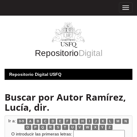
Skip
navigation
Repositorio
Digital
Repositorio Digital USFQ
Buscar por Autor Ramírez,
Lucía, dir.
Ir a:
0-9
A
B
C
D
E
F
G
H
I
J
K
L
M
N
O
P
Q
R
S
T
U
V
W
X
Y
Z
O introducir las primeras letras: