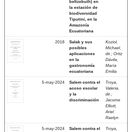
beltzebuth) en
la estación de
biodiversidad
Tiputini, en la
Amazonía
Ecuatoriana
2018
Salak y sus
Koziol,
posibles
Michael,
aplicaciones
dir.
;
Ortiz
en la
Dávila,
gastronomía
María
ecuatoriana
Emilia
5-may-2024
Salem contra el
Troya,
acoso escolar
Valeria,
y la
dir.
;
discriminación
Jácome
Elliott,
Ariel
Raelyn
5-may-2024
Salem contra el
Troya,