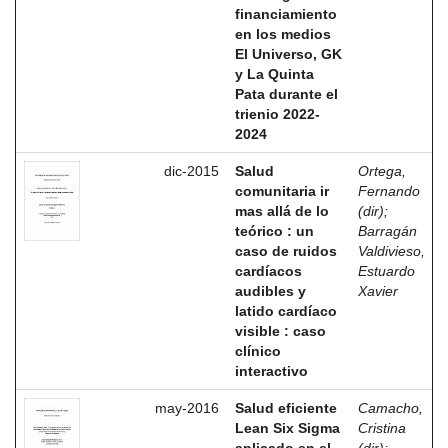
financiamiento
en los medios
El Universo, GK
y La Quinta
Pata durante el
trienio 2022-
2024
dic-2015
Salud
Ortega,
comunitaria ir
Fernando
mas allá de lo
(dir)
;
teórico : un
Barragán
caso de ruidos
Valdivieso,
cardíacos
Estuardo
audibles y
Xavier
latido cardíaco
visible : caso
clínico
interactivo
may-2016
Salud eficiente
Camacho,
Lean Six Sigma
Cristina