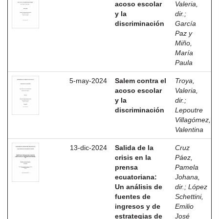
acoso escolar
Valeria,
y la
dir.
;
discriminación
García
Paz y
Miño,
María
Paula
5-may-2024
Salem contra el
Troya,
acoso escolar
Valeria,
y la
dir.
;
discriminación
Lepoutre
Villagómez,
Valentina
13-dic-2024
Salida de la
Cruz
crisis en la
Páez,
prensa
Pamela
ecuatoriana:
Johana,
Un análisis de
dir.
;
López
fuentes de
Schettini,
ingresos y de
Emilio
estrategias de
José