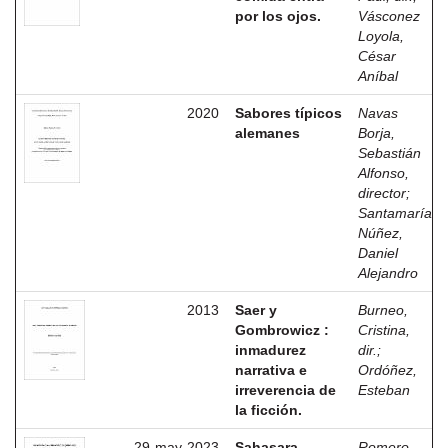
por los ojos.
Vásconez
Loyola,
César
Aníbal
2020
Sabores típicos
Navas
alemanes
Borja,
Sebastián
Alfonso,
director
;
Santamaría
Núñez,
Daniel
Alejandro
2013
Saer y
Burneo,
Gombrowicz :
Cristina,
inmadurez
dir.
;
narrativa e
Ordóñez,
irreverencia de
Esteban
la ficción.
29-may-2023
Sahasara
Romero,