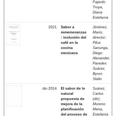
Fajardo
Troya,
Diana
Estefanía
2021
Sabor a
Jiménez,
rememoranzas
Mario,
: inclusión del
director
;
café en la
Pilca
cocina
Sanunga,
mexicana
Diego
Alexander
;
Paredes
Suárez,
Byron
Stalin
dic-2014
El sabor de lo
Suárez,
natural
Carlos
propuesta de
(dir)
;
mejora de la
Moreno
planificación
Mena,
del proceso de
Estefanía