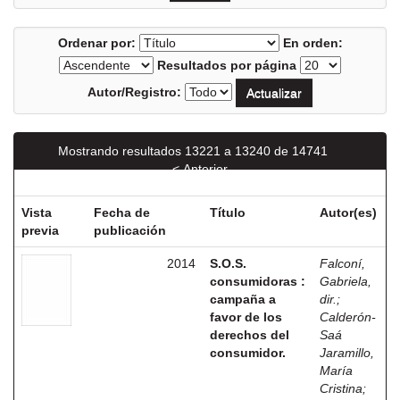
Ordenar por:
En orden:
Resultados por página
Autor/Registro:
Mostrando resultados 13221 a 13240 de 14741
< Anterior
Siguiente >
Vista
Fecha de
Título
Autor(es)
previa
publicación
2014
S.O.S.
Falconí,
consumidoras :
Gabriela,
campaña a
dir.
;
favor de los
Calderón-
derechos del
Saá
consumidor.
Jaramillo,
María
Cristina
;