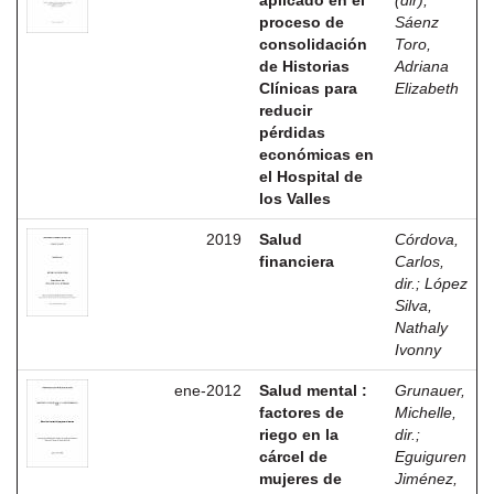
aplicado en el
(dir)
;
proceso de
Sáenz
consolidación
Toro,
de Historias
Adriana
Clínicas para
Elizabeth
reducir
pérdidas
económicas en
el Hospital de
los Valles
2019
Salud
Córdova,
financiera
Carlos,
dir.
;
López
Silva,
Nathaly
Ivonny
ene-2012
Salud mental :
Grunauer,
factores de
Michelle,
riego en la
dir.
;
cárcel de
Eguiguren
mujeres de
Jiménez,