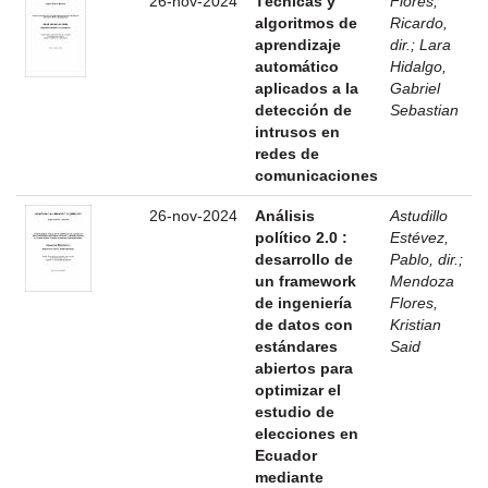
26-nov-2024
Técnicas y
Flores,
algoritmos de
Ricardo,
aprendizaje
dir.
;
Lara
automático
Hidalgo,
aplicados a la
Gabriel
detección de
Sebastian
intrusos en
redes de
comunicaciones
26-nov-2024
Análisis
Astudillo
político 2.0 :
Estévez,
desarrollo de
Pablo, dir.
;
un framework
Mendoza
de ingeniería
Flores,
de datos con
Kristian
estándares
Said
abiertos para
optimizar el
estudio de
elecciones en
Ecuador
mediante