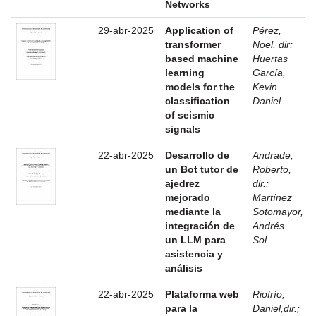
Networks
29-abr-2025
Application of
Pérez,
transformer
Noel, dir
;
based machine
Huertas
learning
García,
models for the
Kevin
classification
Daniel
of seismic
signals
22-abr-2025
Desarrollo de
Andrade,
un Bot tutor de
Roberto,
ajedrez
dir.
;
mejorado
Martínez
mediante la
Sotomayor,
integración de
Andrés
un LLM para
Sol
asistencia y
análisis
22-abr-2025
Plataforma web
Riofrío,
para la
Daniel,dir.
;