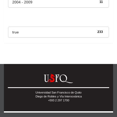
2004 - 2009
11
Has File(s)
true
233
Universidad San Francisco de Quito
Diego de Robles y Vía Interoceánica
+593 2 297 1700