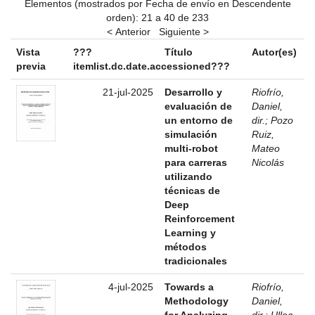
Elementos (mostrados por Fecha de envío en Descendente
orden): 21 a 40 de 233
< Anterior
Siguiente >
Vista
???
Título
Autor(es)
previa
itemlist.dc.date.accessioned???
21-jul-2025
Desarrollo y
Riofrío,
evaluación de
Daniel,
un entorno de
dir.
;
Pozo
simulación
Ruiz,
multi-robot
Mateo
para carreras
Nicolás
utilizando
técnicas de
Deep
Reinforcement
Learning y
métodos
tradicionales
4-jul-2025
Towards a
Riofrío,
Methodology
Daniel,
for Analyzing
dir.
;
Ulloa