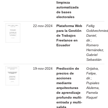
limpieza
automatizada
de bases
electorales
22-nov-2024
Plataforma Web
Fellig
para la Gestión
Goldvechmied
de Trabajos
Daniel,
Freelance en
dir.
;
Ecuador
Romero
Hernández,
Gabriel
Sebastián
19-nov-2024
Predicción de
Grijalva,
precios de
Felipe,
acciones
dir.
;
mediante
Pupiales
arquitecturas
Alulema,
de aprendizaje
Pamela
profundo multi-
Raquel
entrada y multi-
salida