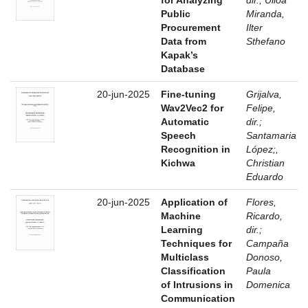
Public
Miranda,
Procurement
Ilter
Data from
Sthefano
Kapak’s
Database
20-jun-2025
Fine-tuning
Grijalva,
Wav2Vec2 for
Felipe,
Automatic
dir.
;
Speech
Santamaria
Recognition in
López;,
Kichwa
Christian
Eduardo
20-jun-2025
Application of
Flores,
Machine
Ricardo,
Learning
dir.
;
Techniques for
Campaña
Multiclass
Donoso,
Classification
Paula
of Intrusions in
Domenica
Communication