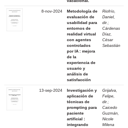
vacacional.
8-nov-2024
Metodología de
Riofrío,
evaluación de
Daniel,
usabilidad para
dir.
;
entornos de
Cárdenas
realidad virtual
Díaz,
con agentes
César
controlados
Sebastián
por IA : mejora
de la
experiencia de
usuario y
análisis de
satisfacción
13-sep-2024
Investigación y
Grijalva,
aplicación de
Felipe,
técnicas de
dir.
;
prompting para
Caicedo
paciente
Guzmán,
artificial :
Nicole
integrando
Milena