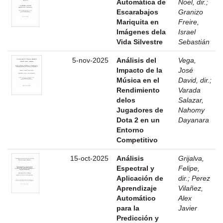
Automática de
Noel, dir.
;
Escarabajos
Granizo
Mariquita en
Freire,
Imágenes dela
Israel
Vida Silvestre
Sebastián
5-nov-2025
Análisis del
Vega,
Impacto de la
José
Música en el
David, dir.
;
Rendimiento
Varada
delos
Salazar,
Jugadores de
Nahomy
Dota 2 en un
Dayanara
Entorno
Competitivo
15-oct-2025
Análisis
Grijalva,
Espectral y
Felipe,
Aplicación de
dir.
;
Perez
Aprendizaje
Vilañez,
Automático
Alex
para la
Javier
Predicción y