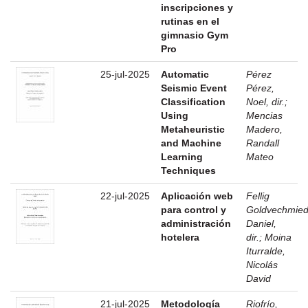
inscripciones y
rutinas en el
gimnasio Gym
Pro
25-jul-2025
Automatic
Pérez
Seismic Event
Pérez,
Classification
Noel, dir.
;
Using
Mencias
Metaheuristic
Madero,
and Machine
Randall
Learning
Mateo
Techniques
22-jul-2025
Aplicación web
Fellig
para control y
Goldvechmied
administración
Daniel,
hotelera
dir.
;
Moina
Iturralde,
Nicolás
David
21-jul-2025
Metodología
Riofrío,