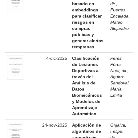
basado en
dir.
;
embeddings
Fuertes
para clasificar
Encalada,
riesgos en
Mateo
compras
Alejandro
públicas y
generar alertas
tempranas.
4-dic-2025
Clasificación
Pérez
de Lesiones
Pérez,
Deportivas a
Noel, dir.
;
través del
Aguirre
Análisis de
Sandoval,
Datos
María
Biomecánicos
Emilia
y Modelos de
Aprendizaje
Automático
24-nov-2025
Aplicación de
Grijalva,
algoritmos de
Felipe,
aprendizaje
dir.
;