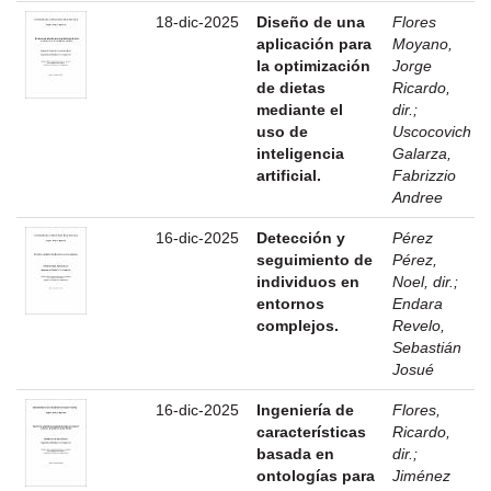
18-dic-2025
Diseño de una
Flores
aplicación para
Moyano,
la optimización
Jorge
de dietas
Ricardo,
mediante el
dir.
;
uso de
Uscocovich
inteligencia
Galarza,
artificial.
Fabrizzio
Andree
16-dic-2025
Detección y
Pérez
seguimiento de
Pérez,
individuos en
Noel, dir.
;
entornos
Endara
complejos.
Revelo,
Sebastián
Josué
16-dic-2025
Ingeniería de
Flores,
características
Ricardo,
basada en
dir.
;
ontologías para
Jiménez