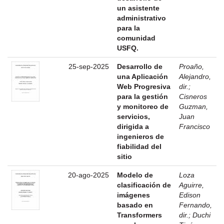
un asistente
administrativo
para la
comunidad
USFQ.
25-sep-2025
Desarrollo de
Proaño,
una Aplicación
Alejandro,
Web Progresiva
dir.
;
para la gestión
Cisneros
y monitoreo de
Guzman,
servicios,
Juan
dirigida a
Francisco
ingenieros de
fiabilidad del
sitio
20-ago-2025
Modelo de
Loza
clasificación de
Aguirre,
imágenes
Edison
basado en
Fernando,
Transformers
dir.
;
Duchi