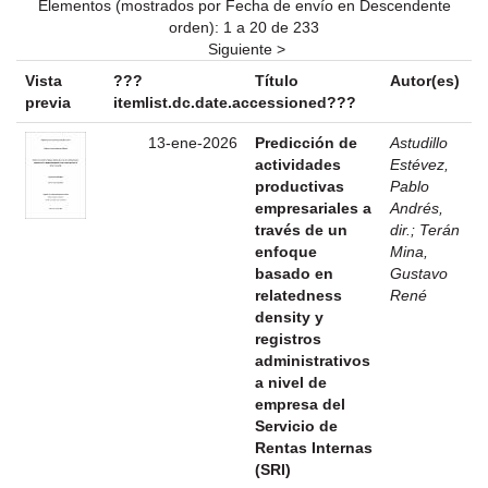
Elementos (mostrados por Fecha de envío en Descendente
orden): 1 a 20 de 233
Siguiente >
Vista
???
Título
Autor(es)
previa
itemlist.dc.date.accessioned???
13-ene-2026
Predicción de
Astudillo
actividades
Estévez,
productivas
Pablo
empresariales a
Andrés,
través de un
dir.
;
Terán
enfoque
Mina,
basado en
Gustavo
relatedness
René
density y
registros
administrativos
a nivel de
empresa del
Servicio de
Rentas Internas
(SRI)