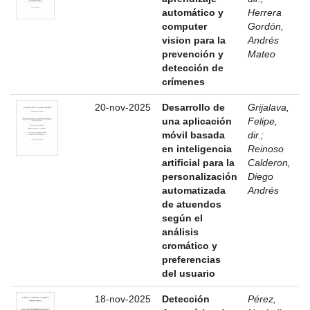
automático y
Herrera
computer
Gordón,
vision para la
Andrés
prevención y
Mateo
detección de
crímenes
20-nov-2025
Desarrollo de
Grijalava,
una aplicación
Felipe,
móvil basada
dir.
;
en inteligencia
Reinoso
artificial para la
Calderon,
personalización
Diego
automatizada
Andrés
de atuendos
según el
análisis
cromático y
preferencias
del usuario
18-nov-2025
Detección
Pérez,