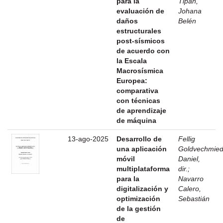
para la
Tipán,
evaluación de
Johana
daños
Belén
estructurales
post-sísmicos
de acuerdo con
la Escala
Macrosísmica
Europea:
comparativa
con técnicas
de aprendizaje
de máquina
13-ago-2025
Desarrollo de
Fellig
una aplicación
Goldvechmied
móvil
Daniel,
multiplataforma
dir.
;
para la
Navarro
digitalización y
Calero,
optimización
Sebastián
de la gestión
de