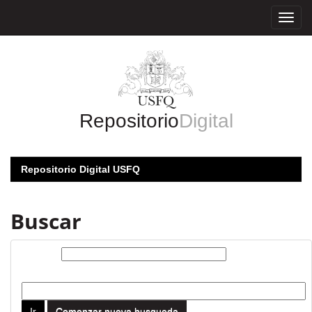
Skip
navigation
Repositorio
Digital
Repositorio Digital USFQ
Buscar
Buscar:
por
Comenzar nueva busqueda