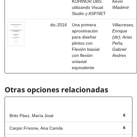
KOHINOR DBS
Kevin
utilizando Visual
Wladimir
Studio y ASP.NET
dic-2016
Una primera
Villacreses,
aproximación
Enrique
para diseñar
(dir)
;
Arias
plintos con
Peña,
Flexión biaxial
Gabriel
con flexión
Andres
uniaxial
equivalente
Otras opciones relacionadas
Autor
Brito Páez, María José
6
Carpio Frixone, Ana Camila
6