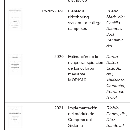
distribuido
18-dic-2024
Liebre: a
Bueno,
ridesharing
Mark, dir.
;
system for college
Castillo
campuses
Baquero,
Joel
Benjamin
del
2020
Estimación de la
Duran-
evapotranspiración
Ballen,
de los cultivos
Sixto A.,
mediante
dir.
;
MODIS16
Valdiviezo
Camacho,
Fernando
Israel
2021
Implementación
Riofrío,
del módulo de
Daniel, dir.
;
Compras del
Díaz
Sistema
Sandoval,