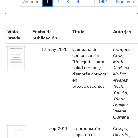
Anterior
1
2
3
4
...
1491
Siguiente
Resultados por ítem:
Vista
Fecha de
Título
Autor(es)
previa
publicación
12-may-2025
Campaña de
Enríquez
comunicación
Cruz,
"Reflejarte" para
María
salud mental y
José, dir.
;
dismorfia corporal
Muñoz
en
Álvarez,
preadolescentes
Anahí
Yamilet
;
Yánez
Armijos,
Valerie
Guiliana
sep-2011
La producción
Crespo,
limpia en el
Ricardo ,