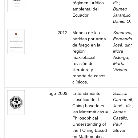
régimen jurídico
dir.
;
ambiental del
Burneo
Ecuador
Jaramillo,
Daniel O.
2012
Manejo de las
Sandoval,
heridas por arma
Fernando
de fuego en la
José, dir.
;
región
Mora
maxilofacial
Astorga,
revisión de
María
literatura y
Viviana
reporte de casos
clínicos.
ago-2009
Entendimiento
Salazar
filosófico del I
Carbonell,
Ching basado en
José , dir.
;
las Matemáticas =
Armas
Philosophical
Castillo,
Understanding of
Paúl
the I Ching based
Steven
on Mathematics