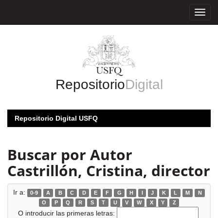
Skip
navigation
Repositorio
Digital
Repositorio Digital USFQ
Buscar por Autor
Castrillón, Cristina, director
Ir a:
0-9
A
B
C
D
E
F
G
H
I
J
K
L
M
N
O
P
Q
R
S
T
U
V
W
X
Y
Z
O introducir las primeras letras: