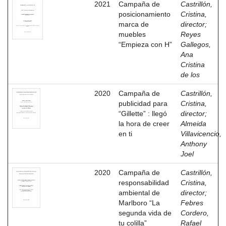
2021
Campaña de
Castrillón,
posicionamiento
Cristina,
marca de
director
;
muebles
Reyes
“Empieza con H”
Gallegos,
Ana
Cristina
de los
2020
Campaña de
Castrillón,
publicidad para
Cristina,
“Gillette” : llegó
director
;
la hora de creer
Almeida
en ti
Villavicencio,
Anthony
Joel
2020
Campaña de
Castrillón,
responsabilidad
Cristina,
ambiental de
director
;
Marlboro “La
Febres
segunda vida de
Cordero,
tu colilla”
Rafael