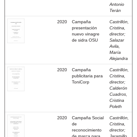
Antonio
Terán
2020
Campaña
Castrillón,
presentación
Cristina,
nuevo vinagre
director
;
de sidra OSU
Salazar
Avila,
María
Alejandra
2020
Campaña
Castrillón,
publicitaria para
Cristina,
ToniCorp
director
;
Calderón
Cuadros,
Cristina
Poleth
2020
Campaña Social
Castrillón,
de
Cristina,
reconocimiento
director
;
de marca para
Jaramillo