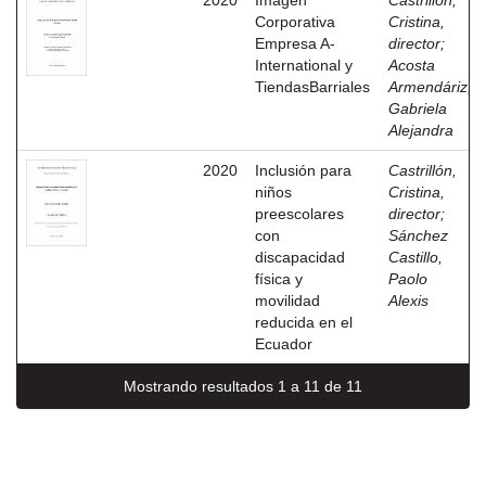
2020
Imagen
Castrillón,
Corporativa
Cristina,
Empresa A-
director
;
International y
Acosta
TiendasBarriales
Armendáriz,
Gabriela
Alejandra
2020
Inclusión para
Castrillón,
niños
Cristina,
preescolares
director
;
con
Sánchez
discapacidad
Castillo,
física y
Paolo
movilidad
Alexis
reducida en el
Ecuador
Mostrando resultados 1 a 11 de 11