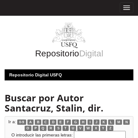
Skip
navigation
Repositorio
Digital
Repositorio Digital USFQ
Buscar por Autor
Santacruz, Stalin, dir.
Ir a:
0-9
A
B
C
D
E
F
G
H
I
J
K
L
M
N
O
P
Q
R
S
T
U
V
W
X
Y
Z
O introducir las primeras letras: