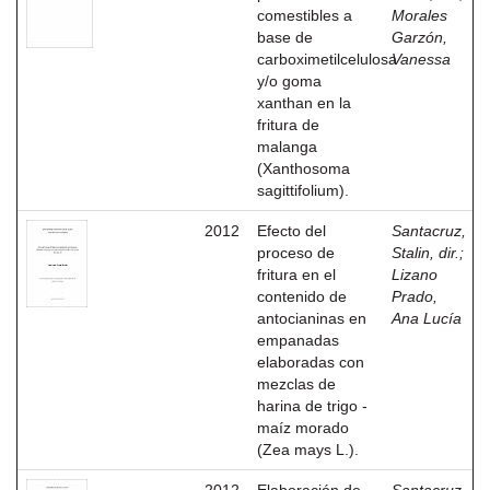
comestibles a
Morales
base de
Garzón,
carboximetilcelulosa
Vanessa
y/o goma
xanthan en la
fritura de
malanga
(Xanthosoma
sagittifolium).
2012
Efecto del
Santacruz,
proceso de
Stalin, dir.
;
fritura en el
Lizano
contenido de
Prado,
antocianinas en
Ana Lucía
empanadas
elaboradas con
mezclas de
harina de trigo -
maíz morado
(Zea mays L.).