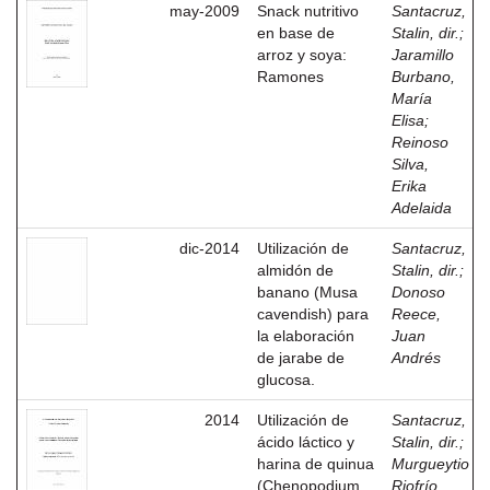
may-2009
Snack nutritivo
Santacruz,
en base de
Stalin, dir.
;
arroz y soya:
Jaramillo
Ramones
Burbano,
María
Elisa
;
Reinoso
Silva,
Erika
Adelaida
dic-2014
Utilización de
Santacruz,
almidón de
Stalin, dir.
;
banano (Musa
Donoso
cavendish) para
Reece,
la elaboración
Juan
de jarabe de
Andrés
glucosa.
2014
Utilización de
Santacruz,
ácido láctico y
Stalin, dir.
;
harina de quinua
Murgueytio
(Chenopodium
Riofrío,