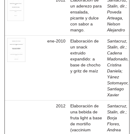
2012
Elaboración de
Santacruz,
un aderezo para
Stalin, dir.
;
ensalada,
Poveda
picante y dulce
Arteaga,
con sabor a
Nelson
mango.
Alejandro
ene-2010
Elaboración de
Santacruz,
un snack
Stalin, dir.
;
extruido
Cadena
expandido: a
Madonado,
base de chocho
Cristina
y gritz de maíz
Daniela
;
Yánez
Sotomayor,
Santiago
Xavier
2012
Elaboración de
Santacruz,
una bebida de
Stalin, dir.
;
fruta light a base
Borja
de mortiño
Flores,
(vaccinium
Andrea