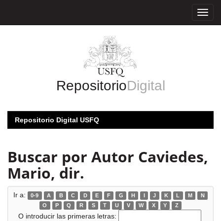
Skip
navigation
Repositorio
Digital
Repositorio Digital USFQ
Buscar por Autor Caviedes,
Mario, dir.
Ir a:
0-9
A
B
C
D
E
F
G
H
I
J
K
L
M
N
O
P
Q
R
S
T
U
V
W
X
Y
Z
O introducir las primeras letras: