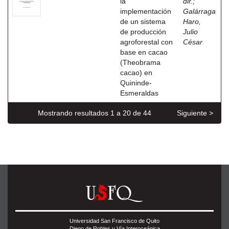
la
dir.
;
implementación
Galárraga
de un sistema
Haro,
de producción
Julio
agroforestal con
César
base en cacao
(Theobrama
cacao) en
Quininde-
Esmeraldas
Mostrando resultados 1 a 20 de 44
Siguiente >
Universidad San Francisco de Quito
Diego de Robles y Vía Interoceánica