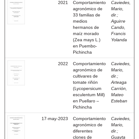
2021
Comportamiento
Caviedes,
agronómico de
Mario,
33 familias de
dir.
;
medios
Aguirre
hermanos de
Cando,
maíz morado
Francis
(Zea mays L.)
Yolanda
en Puembo-
Pichincha
2022
Comportamiento
Caviedes,
agronómico de
Mario,
cultivares de
dir.
;
tomate riñón
Arteaga
(Lycopersicum
Carrión,
esculentum Mill)
Mateo
en Puellaro –
Esteban
Pichincha
17-may-2023
Comportamiento
Caviedes,
agronómico de
Mario,
diferentes
dir.
;
clones de
Guayta