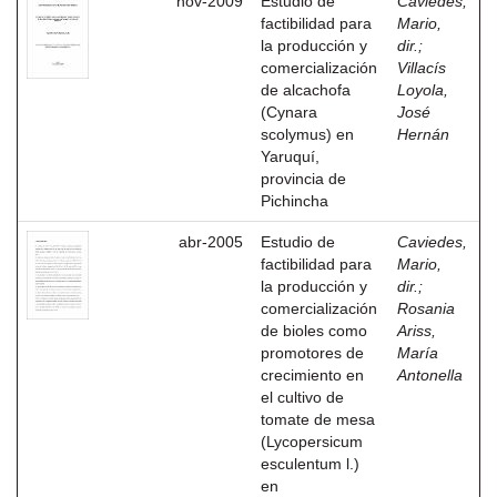
nov-2009
Estudio de
Caviedes,
factibilidad para
Mario,
la producción y
dir.
;
comercialización
Villacís
de alcachofa
Loyola,
(Cynara
José
scolymus) en
Hernán
Yaruquí,
provincia de
Pichincha
abr-2005
Estudio de
Caviedes,
factibilidad para
Mario,
la producción y
dir.
;
comercialización
Rosania
de bioles como
Ariss,
promotores de
María
crecimiento en
Antonella
el cultivo de
tomate de mesa
(Lycopersicum
esculentum l.)
en