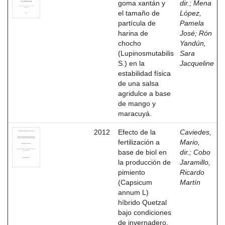
goma xantán y
dir.
;
Mena
el tamaño de
López,
partícula de
Pamela
harina de
José
;
Rón
chocho
Yandún,
(Lupinosmutabilis
Sara
S.) en la
Jacqueline
estabilidad física
de una salsa
agridulce a base
de mango y
maracuyá.
2012
Efecto de la
Caviedes,
fertilización a
Mario,
base de biol en
dir.
;
Cobo
la producción de
Jaramillo,
pimiento
Ricardo
(Capsicum
Martín
annum L)
híbrido Quetzal
bajo condiciones
de invernadero.