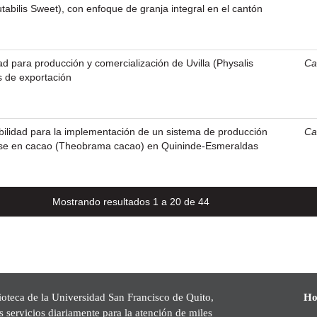
abilis Sweet), con enfoque de granja integral en el cantón
dad para producción y comercialización de Uvilla (Physalis
Ca
s de exportación
ibilidad para la implementación de un sistema de producción
Ca
ase en cacao (Theobrama cacao) en Quininde-Esmeraldas
Mostrando resultados 1 a 20 de 44
ioteca de la Universidad San Francisco de Quito,
Ho
s servicios diariamente para la atención de miles