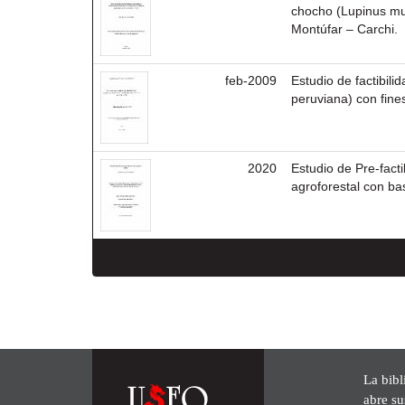
chocho (Lupinus mut
Montúfar – Carchi.
feb-2009
Estudio de factibili
peruviana) con fine
2020
Estudio de Pre-fact
agroforestal con b
La bibl
abre su