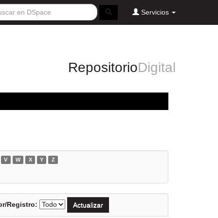
Servicios
Repositorio
Digital
V
W
X
Y
Z
r/Registro: