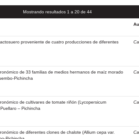
Mostrando resultados 1 a 20 de 44
Au
lactosuero proveniente de cuatro producciones de diferentes
Ca
ronómico de 33 familias de medios hermanos de maíz morado
Ca
Puembo-Pichincha
onómico de cultivares de tomate riñón (Lycopersicum
Ca
 Puellaro – Pichincha
nómico de diferentes clones de chalote (Allium cepa var.
Ca
o-Pichincha