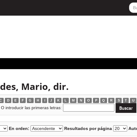
es, Mario, dir.
C
D
E
F
G
H
I
J
K
L
M
N
O
P
Q
R
S
T
U
O introducir las primeras letras:
En orden:
Resultados por página
Auto