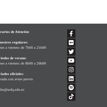
rarios de Atención
mestres regulares:
nes a viernes: de 7h00 a 21h00
ríodos de verano:
nes a viernes: de 8h00 a 20h00
iados oficiales:
rrada con aviso previo
blio@usfq.edu.ec