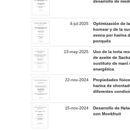
desarrollo de mod
4-jul-2025
Optimización de l
hornear y de la su
avena por harina 
ponqués
13-may-2025
Uso de la torta re
de aceite de Sacha
sustituto de maní 
energética
22-nov-2024
Propiedades fisic
harina de chontad
diferentes condic
15-nov-2024
Desarrollo de Hel
con Monkfruit