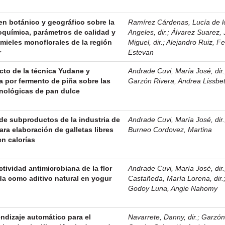
gen botánico y geográfico sobre la
Ramírez Cárdenas, Lucía de l
oquímica, parámetros de calidad y
Angeles, dir.
;
Álvarez Suarez,
e mieles monoflorales de la región
Miguel, dir.
;
Alejandro Ruiz, F
r
Estevan
cto de la técnica Yudane y
Andrade Cuvi, María José, dir.
a por fermento de piña sobre las
Garzón Rivera, Andrea Lissbe
cnológicas de pan dulce
e subproductos de la industria de
Andrade Cuvi, María José, dir.
ra elaboración de galletas libres
Burneo Cordovez, Martina
en calorías
ctividad antimicrobiana de la flor
Andrade Cuvi, María José, dir.
da como aditivo natural en yogur
Castañeda, María Lorena, dir.
Godoy Luna, Angie Nahomy
ndizaje automático para el
Navarrete, Danny, dir.
;
Garzó