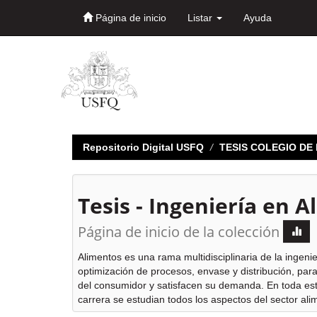
Página de inicio
Listar
Ayuda
Skip
navigation
Repositorio Digital USFQ
TESIS COLEGIO D
Tesis - Ingeniería en A
Página de inicio de la colección
Alimentos es una rama multidisciplinaria de la ingen
optimización de procesos, envase y distribución, para
del consumidor y satisfacen su demanda. En toda esta
carrera se estudian todos los aspectos del sector ali