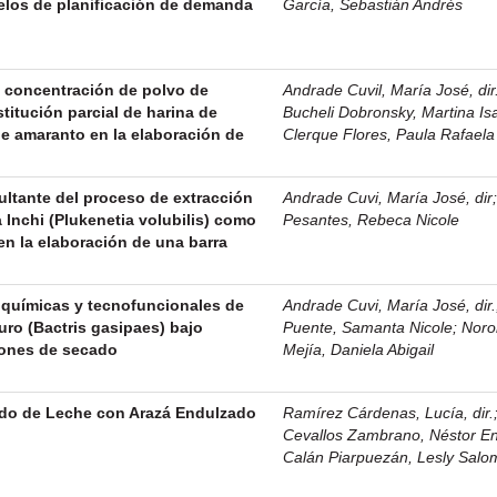
elos de planificación de demanda
García, Sebastián Andrés
a concentración de polvo de
Andrade Cuvil, María José, dir
stitución parcial de harina de
Bucheli Dobronsky, Martina Is
de amaranto en la elaboración de
Clerque Flores, Paula Rafaela
sultante del proceso de extracción
Andrade Cuvi, María José, dir
 Inchi (Plukenetia volubilis) como
Pesantes, Rebeca Nicole
en la elaboración de una barra
oquímicas y tecnofuncionales de
Andrade Cuvi, María José, dir.
uro (Bactris gasipaes) bajo
Puente, Samanta Nicole
;
Noro
iones de secado
Mejía, Daniela Abigail
ado de Leche con Arazá Endulzado
Ramírez Cárdenas, Lucía, dir.
Cevallos Zambrano, Néstor En
Calán Piarpuezán, Lesly Salo