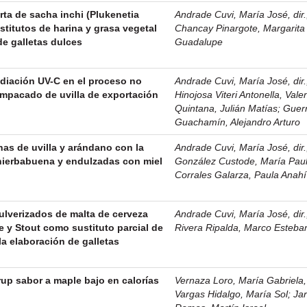
orta de sacha inchi (Plukenetia
Andrade Cuvi, María José, dir.
stitutos de harina y grasa vegetal
Chancay Pinargote, Margarita
de galletas dulces
Guadalupe
adiación UV-C en el proceso no
Andrade Cuvi, María José, dir.
mpacado de uvilla de exportación
Hinojosa Viteri Antonella, Vale
Quintana, Julián Matías
;
Guer
Guachamín, Alejandro Arturo
nas de uvilla y arándano con la
Andrade Cuvi, María José, dir.
 hierbabuena y endulzadas con miel
González Custode, María Pau
Corrales Galarza, Paula Anahí
ulverizados de malta de cerveza
Andrade Cuvi, María José, dir.
le y Stout como sustituto parcial de
Rivera Ripalda, Marco Esteba
 la elaboración de galletas
up sabor a maple bajo en calorías
Vernaza Loro, María Gabriela, 
Vargas Hidalgo, María Sol
;
Jar