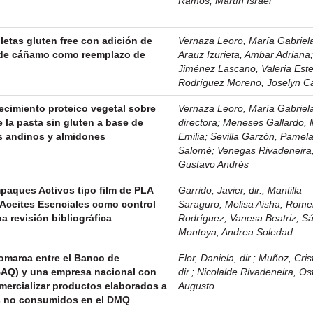
Ramos, Martín Israel
letas gluten free con adición de
Vernaza Leoro, María Gabriela,
s de cáñamo como reemplazo de
Arauz Izurieta, Ambar Adriana
Jiménez Lascano, Valeria Est
Rodríguez Moreno, Joselyn Ca
ecimiento proteico vegetal sobre
Vernaza Leoro, María Gabriel
 la pasta sin gluten a base de
directora
;
Meneses Gallardo, 
os andinos y almidones
Emilia
;
Sevilla Garzón, Pamel
Salomé
;
Venegas Rivadeneira
Gustavo Andrés
paques Activos tipo film de PLA
Garrido, Javier, dir.
;
Mantilla
 Aceites Esenciales como control
Saraguro, Melisa Aisha
;
Rome
a revisión bibliográfica
Rodríguez, Vanesa Beatriz
;
Sá
Montoya, Andrea Soledad
omarca entre el Banco de
Flor, Daniela, dir.
;
Muñoz, Crist
BAQ) y una empresa nacional con
dir.
;
Nicolalde Rivadeneira, Os
mercializar productos elaborados a
Augusto
os no consumidos en el DMQ