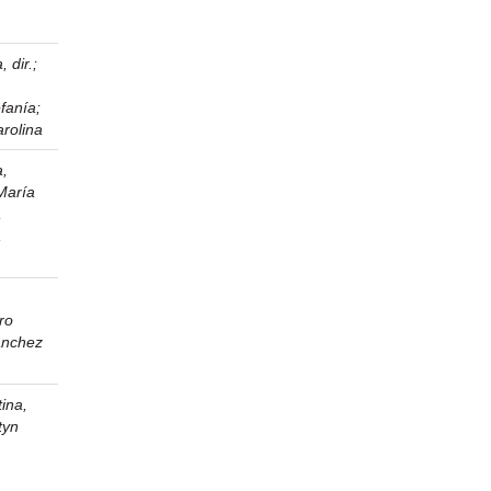
 dir.
;
;
efanía
;
rolina
a,
María
a
,
ro
nchez
ina,
tyn