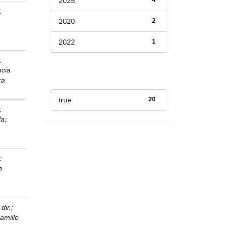
2025
;
2020
2
2022
1
;
ncia
Has File(s)
ra
true
20
;
la
;
;
n
dir.
;
amillo