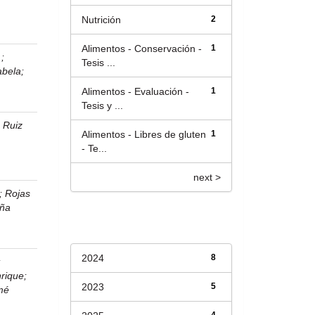
Nutrición
2
Alimentos - Conservación -
1
.
;
Tesis ...
abela
;
Alimentos - Evaluación -
1
Tesis y ...
;
Ruiz
Alimentos - Libres de gluten
1
- Te...
next >
;
Rojas
ña
Fecha de lanzamiento
2024
8
;
rique
;
2023
5
mé
4