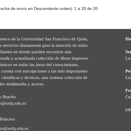
echa de envío en Descendente orden): 1 a 20 de 20
ioteca de la Universidad San Francisco de Quito,
Ho
s servicios diariamente para la atención de miles
udiantes en donde pueden encontrar una
Se
onada y actualizada colección de libros impresos
Lu
rónicos en todas las áreas del conocimiento,
cuenta con suscripciones a las más importantes
Pe
s científicas y técnicas, una extensa colección de
Lu
les multimedia y acceso.
Fer
o Bracho
Ce
o@usfq.edu.ec
bi
Palacios
ios@usfq.edu.ec