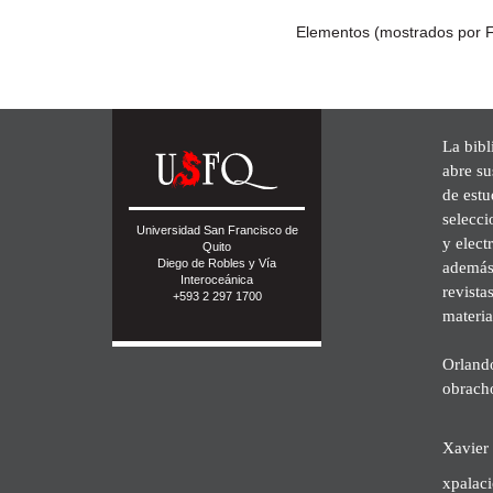
Elementos (mostrados por F
La bibl
abre su
de est
selecci
Universidad San Francisco de
y elect
Quito
Diego de Robles y Vía
además 
Interoceánica
revista
+593 2 297 1700
materia
Orland
obrach
Xavier 
xpalac