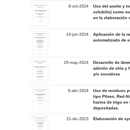
8-oct-2024
Uso del aceite y t
volubilis) como su
en la elaboración 
14-jun-2024
Aplicación de la r
automatizado de e
29-may-2024
Desarrollo de lámi
adición de chía y
y/o sucralosa
9-abr-2024
Uso de residuos p
tipo Pilsen, Red A
harina de trigo en
depositadas.
21-dic-2023
Elaboración de syr