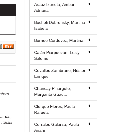
Arauz Izurieta, Ambar
1
Adriana
Bucheli Dobronsky, Martina
1
Isabela
Burneo Cordovez, Martina
1
Calán Piarpuezán, Lesly
1
Salomé
Cevallos Zambrano, Néstor
1
Enrique
;
Chancay Pinargote,
1
ntero
Margarita Guad...
Clerque Flores, Paula
1
Rafaela
, dir.
;
.
;
Solís
Corrales Galarza, Paula
1
Anahí