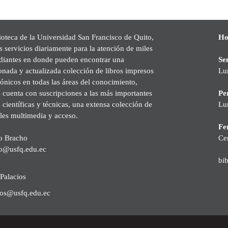
ioteca de la Universidad San Francisco de Quito,
Ho
s servicios diariamente para la atención de miles
udiantes en donde pueden encontrar una
Se
onada y actualizada colección de libros impresos
Lu
rónicos en todas las áreas del conocimiento,
cuenta con suscripciones a las más importantes
Pe
s científicas y técnicas, una extensa colección de
Lu
les multimedia y acceso.
Fer
o Bracho
Ce
o@usfq.edu.ec
bi
Palacios
ios@usfq.edu.ec