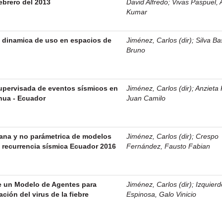
ebrero del 2013
David Alfredo
;
Vivas Paspuel, 
Kumar
a dinamica de uso en espacios de
Jiménez, Carlos (dir)
;
Silva Ba
Bruno
supervisada de eventos sísmicos en
Jiménez, Carlos (dir)
;
Anzieta
hua - Ecuador
Juan Camilo
ana y no parámetrica de modelos
Jiménez, Carlos (dir)
;
Crespo
a recurrencia sísmica Ecuador 2016
Fernández, Fausto Fabian
e un Modelo de Agentes para
Jiménez, Carlos (dir)
;
Izquierd
ción del virus de la fiebre
Espinosa, Galo Vinicio