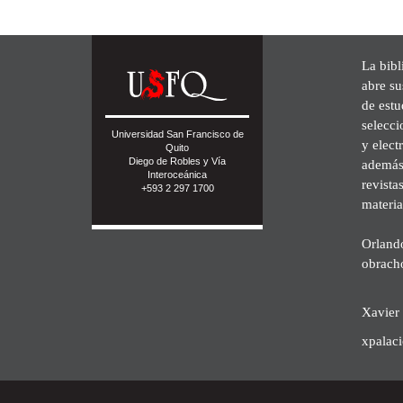
La bibl
abre su
de est
selecci
Universidad San Francisco de
y elect
Quito
Diego de Robles y Vía
además 
Interoceánica
revista
+593 2 297 1700
materia
Orland
obrach
Xavier 
xpalac