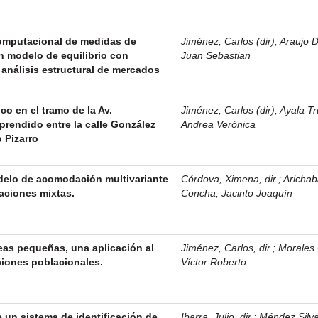
omputacional de medidas de
Jiménez, Carlos (dir)
;
Araujo 
n modelo de equilibrio con
Juan Sebastian
análisis estructural de mercados
co en el tramo de la Av.
Jiménez, Carlos (dir)
;
Ayala Tru
prendido entre la calle González
Andrea Verónica
 Pizarro
delo de acomodación multivariante
Córdova, Ximena, dir.
;
Arichab
aciones mixtas.
Concha, Jacinto Joaquín
eas pequeñas, una aplicación al
Jiménez, Carlos, dir.
;
Morales
ciones poblacionales.
Víctor Roberto
 un sistema de identificación de
Ibarra, Julio, dir.
;
Méndez Silva