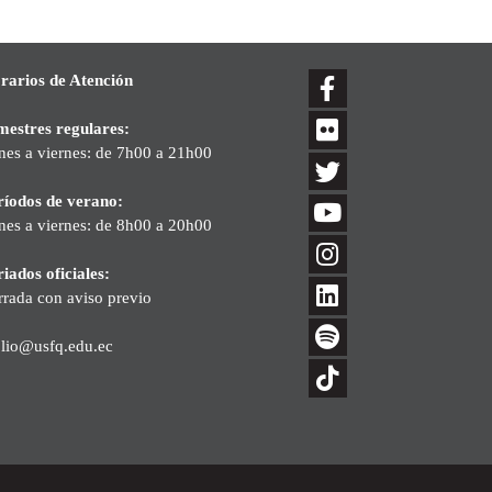
rarios de Atención
mestres regulares:
nes a viernes: de 7h00 a 21h00
ríodos de verano:
nes a viernes: de 8h00 a 20h00
iados oficiales:
rrada con aviso previo
blio@usfq.edu.ec