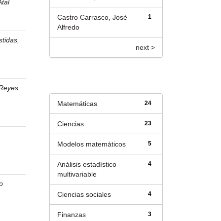
Atal
Castro Carrasco, José
1
Alfredo
stidas,
next >
Título
 Reyes,
Matemáticas
24
Ciencias
23
Modelos matemáticos
5
Análisis estadístico
4
multivariable
o
Ciencias sociales
4
Finanzas
3