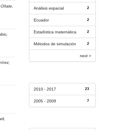
 Oñate,
Análisis espacial
2
Ecuador
2
Estadística matemática
2
bio,
a
Métodos de simulación
2
next >
írez,
Fecha de lanzamiento
2010 - 2017
23
n
2005 - 2009
7
Has File(s)
li,