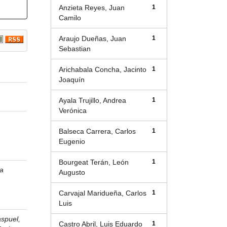
Anzieta Reyes, Juan
1
Camilo
Araujo Dueñas, Juan
1
Sebastian
Arichabala Concha, Jacinto
1
Joaquín
Ayala Trujillo, Andrea
1
Verónica
Balseca Carrera, Carlos
1
Eugenio
Bourgeat Terán, León
1
sa
Augusto
Carvajal Maridueña, Carlos
1
Luis
aspuel,
Castro Abril, Luis Eduardo
1