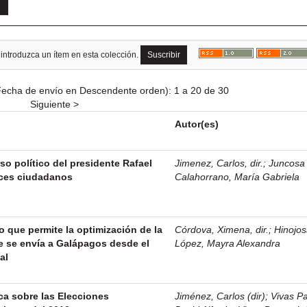
 introduzca un ítem en esta colección.
echa de envío en Descendente orden): 1 a 20 de 30
Siguiente >
Autor(es)
rso político del presidente Rafael
Jimenez, Carlos, dir.
;
Juncosa
aces ciudadanos
Calahorrano, María Gabriela
 que permite la optimización de la
Córdova, Ximena, dir.
;
Hinojo
e se envía a Galápagos desde el
López, Mayra Alexandra
al
ca sobre las Elecciones
Jiménez, Carlos (dir)
;
Vivas P