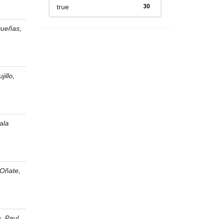
true
30
Dueñas,
jillo,
ala
 Oñate,
, Paul