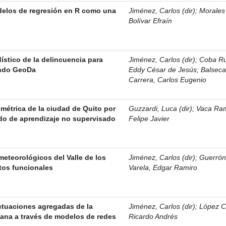
elos de regresión en R como una
Jiménez, Carlos (dir)
;
Morales
Bolívar Efraín
ístico de la delincuencia para
Jiménez, Carlos (dir)
;
Coba Ru
ndo GeoDa
Eddy César de Jesús
;
Balsec
Carrera, Carlos Eugenio
étrica de la ciudad de Quito por
Guzzardi, Luca (dir)
;
Vaca Ram
o de aprendizaje no supervisado
Felipe Javier
meteorológicos del Valle de los
Jiménez, Carlos (dir)
;
Guerró
tos funcionales
Varela, Edgar Ramiro
uctuaciones agregadas de la
Jiménez, Carlos (dir)
;
López Ce
ana a través de modelos de redes
Ricardo Andrés