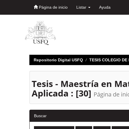
Página de inicio
Listar
Ayuda
Skip
navigation
Repositorio Digital USFQ
TESIS COLEGIO D
Tesis - Maestría en M
Aplicada : [30]
Página de ini
Buscar