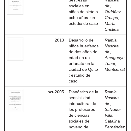
destrezas
Nascira,
sociales en
dir.
;
niños de siete a
Ordóñez
ocho años: un
Crespo,
estudio de caso
María
Cristina
2013
Desarrollo de
Ramia,
niños huérfanos
Nascira,
de dos años de
dir.
;
edad en un
Amaguayo
orfanato en la
Tobar,
ciudad de Quito
Montserrat
: estudio de
caso.
oct-2005
Dianóstico de la
Ramia,
sensibilidad
Nascira,
intercultural de
dir.
;
los profesores
Salvador
de ciencias
Villa,
sociales del
Catalina
noveno de
Fernández