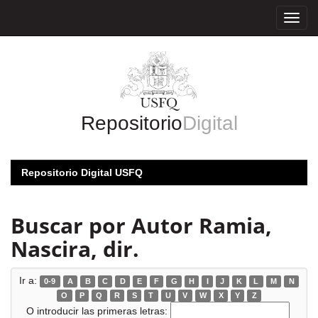
Skip
navigation
Repositorio
Digital
Repositorio Digital USFQ
Buscar por Autor Ramia,
Nascira, dir.
Ir a:
0-9
A
B
C
D
E
F
G
H
I
J
K
L
M
N
O
P
Q
R
S
T
U
V
W
X
Y
Z
O introducir las primeras letras: