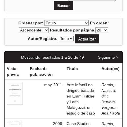
Ordenar por:
En orden:
Resultados por página
Autor/Registro:
Mostrando resultados 1 a 20 de 49
Siguiente >
Vista
Fecha de
Título
Autor(es)
previa
publicación
may-2011
Arte Infantil no
Ramia,
dirigido basado
Nascira,
en Emmi Pilkler
dir.
;
y Loris
Izurieta
Malaguzzi: un
Vergara,
estudio de caso
Ana Paola
2006
Case Studies
Ramia,