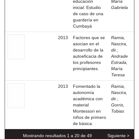
educación
María
inicial: Estudio
Gabriela
de caso de una
guardería en
Cumbayá
2013
Factores que se
Ramia,
asocian en el
Nascira,
desarrollo de la
dir.
;
autoeficacia de
Andrade
los profesores
Estrada,
principiantes.
María
Teresa
2013
Fomentado la
Ramia,
autonomía
Nascira,
académica con
dir.
;
material
Gorris,
Montessori en
Tobias
niños de primero
de básica.
Mostrando resultados 1 a 20 de 49
Siguiente >