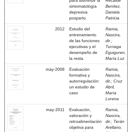
para disminuir la
Recalde
sintomatología
Benítez,
depresiva
Daniela
posparto.
Patricia
2012
Estudio del
Ramia,
entrenamiento
Nascira,
de las funciones
dir.
;
ejecutivas y el
Turriaga
desempeño de
Eguiguren,
la resta.
María Luz
may-2008
Evaluación
Ramia,
formativa y
Nascira,
autorregulación:
dir.
;
Cruz
un estudio de
Abril,
caso
María
Lorena
may-2011
Evaluación,
Ramia,
valoración y
Nascira,
retroalimentación
dir.
;
Terán
objetiva para
Arellano,